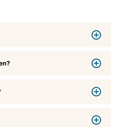
en?
?