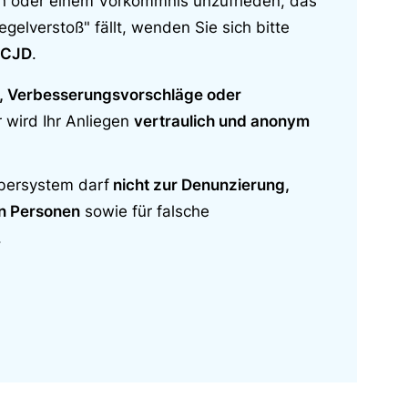
ion oder einem Vorkommnis unzufrieden, das
egelverstoß" fällt, wenden Sie sich bitte
 CJD
.
k, Verbesserungsvorschläge oder
 wird Ihr Anliegen
vertraulich und anonym
ebersystem darf
nicht zur Denunzierung,
n Personen
sowie für falsche
.