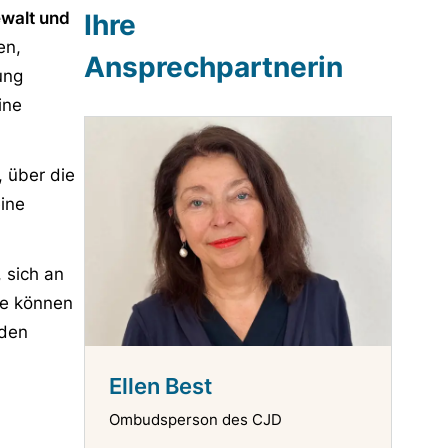
ewalt und
Ihre
en,
Ansprechpartnerin
ung
ine
 über die
ine
, sich an
se können
aden
Ellen Best
Ombudsperson des CJD