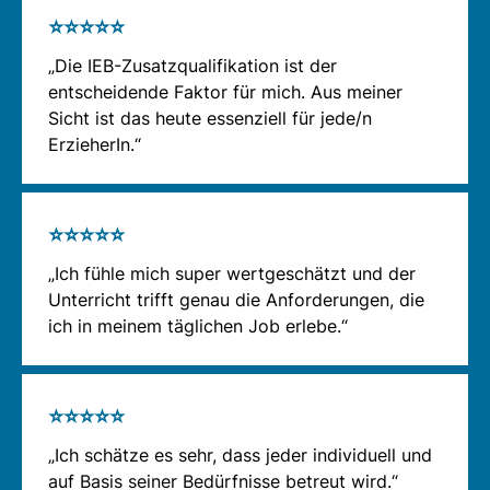
hannover
[at]
cjd.de
(
fs-
Fragen? Sprich uns an! Tel.: 0511 655 98 431,
⭐⭐⭐⭐⭐
hannover[at]cjd[dot]de
)
fs-hannover
[at]
cjd.de
(
fs-
„Die IEB-Zusatzqualifikation ist der
hannover[at]cjd[dot]de
)
entscheidende Faktor für mich. Aus meiner
Bei
internationalen Studienabschlüssen:
Sicht ist das heute essenziell für jede/n
Kein Schulabschluss, aber
ZAB Berlin
ErzieherIn.“
Berufserfahrung?
Einreichung aller originalsprachlichen
Leider ist ein Einstieg in unsere Ausbildung
Abschlüsse sowie der dazugehörigen
nicht möglich. Wir empfehlen, zunächst die
beglaubigten Kopien
⭐⭐⭐⭐⭐
Ausbildung als Sozialassistenz zu
Emailadresse/Kontaktdaten:
„Ich fühle mich super wertgeschätzt und der
absolvieren.
https://zab.kmk.org/de/zeugnisbewertung
Unterricht trifft genau die Anforderungen, die
ich in meinem täglichen Job erlebe.“
HINWEIS:
Bitte ausreichend Zeit für die
Verarbeitung der Unterlagen bei den oben
⭐⭐⭐⭐⭐
genannten Stellen einplanen!
„Ich schätze es sehr, dass jeder individuell und
auf Basis seiner Bedürfnisse betreut wird.“